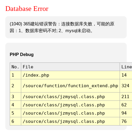
Database Error
(1040) 365建站错误警告：连接数据库失败，可能的原
因：1、数据库密码不对; 2、mysql未启动。
PHP Debug
No.
File
Line
1
/index.php
14
2
/source/function/function_extend.php
324
3
/source/class/jzmysql.class.php
211
4
/source/class/jzmysql.class.php
62
5
/source/class/jzmysql.class.php
94
6
/source/class/jzmysql.class.php
76