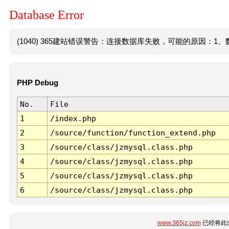
Database Error
(1040) 365建站错误警告：连接数据库失败，可能的原因：1、数
PHP Debug
No.
File
1
/index.php
2
/source/function/function_extend.php
3
/source/class/jzmysql.class.php
4
/source/class/jzmysql.class.php
5
/source/class/jzmysql.class.php
6
/source/class/jzmysql.class.php
www.365jz.com
已经将此