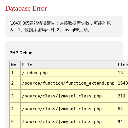
Database Error
(1040) 365建站错误警告：连接数据库失败，可能的原
因：1、数据库密码不对; 2、mysql未启动。
PHP Debug
No.
File
Line
1
/index.php
13
2
/source/function/function_extend.php
1548
3
/source/class/jzmysql.class.php
211
4
/source/class/jzmysql.class.php
62
5
/source/class/jzmysql.class.php
94