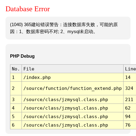
Database Error
(1040) 365建站错误警告：连接数据库失败，可能的原
因：1、数据库密码不对; 2、mysql未启动。
PHP Debug
No.
File
Line
1
/index.php
14
2
/source/function/function_extend.php
324
3
/source/class/jzmysql.class.php
211
4
/source/class/jzmysql.class.php
62
5
/source/class/jzmysql.class.php
94
6
/source/class/jzmysql.class.php
76