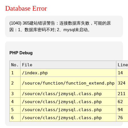
Database Error
(1040) 365建站错误警告：连接数据库失败，可能的原
因：1、数据库密码不对; 2、mysql未启动。
PHP Debug
No.
File
Line
1
/index.php
14
2
/source/function/function_extend.php
324
3
/source/class/jzmysql.class.php
211
4
/source/class/jzmysql.class.php
62
5
/source/class/jzmysql.class.php
94
6
/source/class/jzmysql.class.php
76