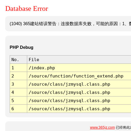
Database Error
(1040) 365建站错误警告：连接数据库失败，可能的原因：1、数
PHP Debug
No.
File
1
/index.php
2
/source/function/function_extend.php
3
/source/class/jzmysql.class.php
4
/source/class/jzmysql.class.php
5
/source/class/jzmysql.class.php
6
/source/class/jzmysql.class.php
www.365jz.com
已经将此