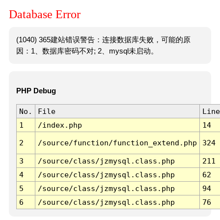
Database Error
(1040) 365建站错误警告：连接数据库失败，可能的原
因：1、数据库密码不对; 2、mysql未启动。
PHP Debug
No.
File
Line
1
/index.php
14
2
/source/function/function_extend.php
324
3
/source/class/jzmysql.class.php
211
4
/source/class/jzmysql.class.php
62
5
/source/class/jzmysql.class.php
94
6
/source/class/jzmysql.class.php
76