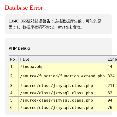
Database Error
(1040) 365建站错误警告：连接数据库失败，可能的原
因：1、数据库密码不对; 2、mysql未启动。
PHP Debug
No.
File
Line
1
/index.php
14
2
/source/function/function_extend.php
324
3
/source/class/jzmysql.class.php
211
4
/source/class/jzmysql.class.php
62
5
/source/class/jzmysql.class.php
94
6
/source/class/jzmysql.class.php
76