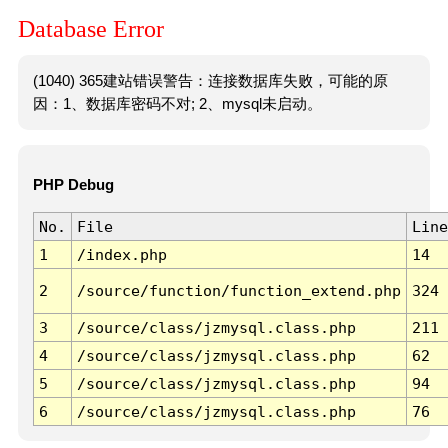
Database Error
(1040) 365建站错误警告：连接数据库失败，可能的原
因：1、数据库密码不对; 2、mysql未启动。
PHP Debug
No.
File
Line
1
/index.php
14
2
/source/function/function_extend.php
324
3
/source/class/jzmysql.class.php
211
4
/source/class/jzmysql.class.php
62
5
/source/class/jzmysql.class.php
94
6
/source/class/jzmysql.class.php
76