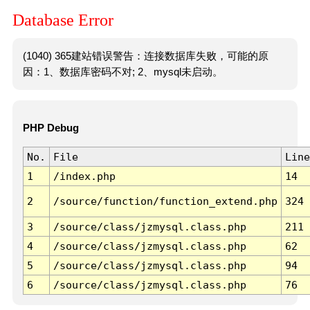
Database Error
(1040) 365建站错误警告：连接数据库失败，可能的原
因：1、数据库密码不对; 2、mysql未启动。
PHP Debug
No.
File
Line
1
/index.php
14
2
/source/function/function_extend.php
324
3
/source/class/jzmysql.class.php
211
4
/source/class/jzmysql.class.php
62
5
/source/class/jzmysql.class.php
94
6
/source/class/jzmysql.class.php
76