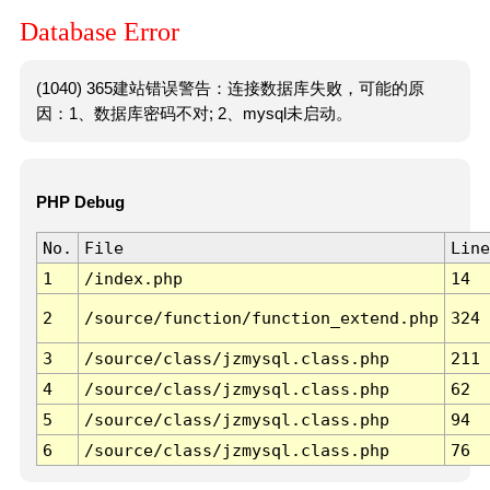
Database Error
(1040) 365建站错误警告：连接数据库失败，可能的原
因：1、数据库密码不对; 2、mysql未启动。
PHP Debug
No.
File
Line
1
/index.php
14
2
/source/function/function_extend.php
324
3
/source/class/jzmysql.class.php
211
4
/source/class/jzmysql.class.php
62
5
/source/class/jzmysql.class.php
94
6
/source/class/jzmysql.class.php
76