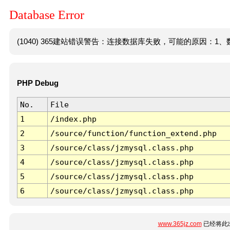
Database Error
(1040) 365建站错误警告：连接数据库失败，可能的原因：1、数
PHP Debug
No.
File
1
/index.php
2
/source/function/function_extend.php
3
/source/class/jzmysql.class.php
4
/source/class/jzmysql.class.php
5
/source/class/jzmysql.class.php
6
/source/class/jzmysql.class.php
www.365jz.com
已经将此