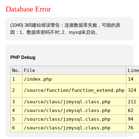
Database Error
(1040) 365建站错误警告：连接数据库失败，可能的原
因：1、数据库密码不对; 2、mysql未启动。
PHP Debug
No.
File
Line
1
/index.php
14
2
/source/function/function_extend.php
324
3
/source/class/jzmysql.class.php
211
4
/source/class/jzmysql.class.php
62
5
/source/class/jzmysql.class.php
94
6
/source/class/jzmysql.class.php
76