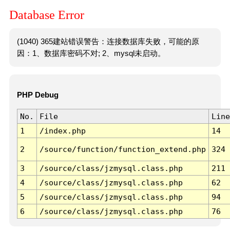
Database Error
(1040) 365建站错误警告：连接数据库失败，可能的原
因：1、数据库密码不对; 2、mysql未启动。
PHP Debug
No.
File
Line
1
/index.php
14
2
/source/function/function_extend.php
324
3
/source/class/jzmysql.class.php
211
4
/source/class/jzmysql.class.php
62
5
/source/class/jzmysql.class.php
94
6
/source/class/jzmysql.class.php
76