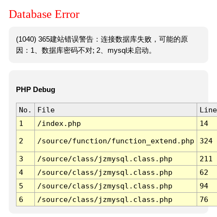
Database Error
(1040) 365建站错误警告：连接数据库失败，可能的原
因：1、数据库密码不对; 2、mysql未启动。
PHP Debug
No.
File
Line
1
/index.php
14
2
/source/function/function_extend.php
324
3
/source/class/jzmysql.class.php
211
4
/source/class/jzmysql.class.php
62
5
/source/class/jzmysql.class.php
94
6
/source/class/jzmysql.class.php
76