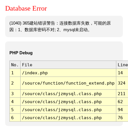
Database Error
(1040) 365建站错误警告：连接数据库失败，可能的原
因：1、数据库密码不对; 2、mysql未启动。
PHP Debug
No.
File
Line
1
/index.php
14
2
/source/function/function_extend.php
324
3
/source/class/jzmysql.class.php
211
4
/source/class/jzmysql.class.php
62
5
/source/class/jzmysql.class.php
94
6
/source/class/jzmysql.class.php
76