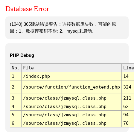
Database Error
(1040) 365建站错误警告：连接数据库失败，可能的原
因：1、数据库密码不对; 2、mysql未启动。
PHP Debug
No.
File
Line
1
/index.php
14
2
/source/function/function_extend.php
324
3
/source/class/jzmysql.class.php
211
4
/source/class/jzmysql.class.php
62
5
/source/class/jzmysql.class.php
94
6
/source/class/jzmysql.class.php
76