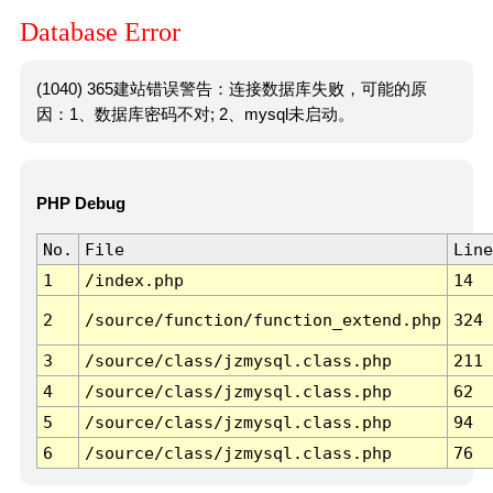
Database Error
(1040) 365建站错误警告：连接数据库失败，可能的原
因：1、数据库密码不对; 2、mysql未启动。
PHP Debug
No.
File
Line
1
/index.php
14
2
/source/function/function_extend.php
324
3
/source/class/jzmysql.class.php
211
4
/source/class/jzmysql.class.php
62
5
/source/class/jzmysql.class.php
94
6
/source/class/jzmysql.class.php
76