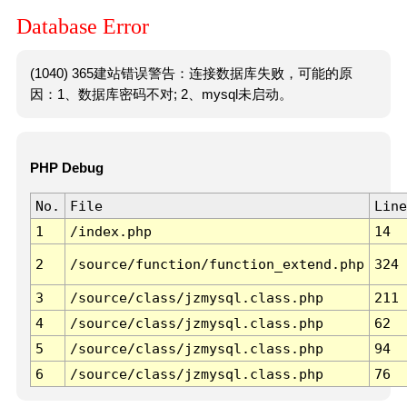
Database Error
(1040) 365建站错误警告：连接数据库失败，可能的原
因：1、数据库密码不对; 2、mysql未启动。
PHP Debug
No.
File
Line
1
/index.php
14
2
/source/function/function_extend.php
324
3
/source/class/jzmysql.class.php
211
4
/source/class/jzmysql.class.php
62
5
/source/class/jzmysql.class.php
94
6
/source/class/jzmysql.class.php
76