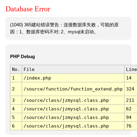
Database Error
(1040) 365建站错误警告：连接数据库失败，可能的原
因：1、数据库密码不对; 2、mysql未启动。
PHP Debug
No.
File
Line
1
/index.php
14
2
/source/function/function_extend.php
324
3
/source/class/jzmysql.class.php
211
4
/source/class/jzmysql.class.php
62
5
/source/class/jzmysql.class.php
94
6
/source/class/jzmysql.class.php
76