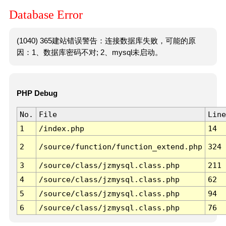
Database Error
(1040) 365建站错误警告：连接数据库失败，可能的原
因：1、数据库密码不对; 2、mysql未启动。
PHP Debug
No.
File
Line
1
/index.php
14
2
/source/function/function_extend.php
324
3
/source/class/jzmysql.class.php
211
4
/source/class/jzmysql.class.php
62
5
/source/class/jzmysql.class.php
94
6
/source/class/jzmysql.class.php
76