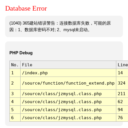
Database Error
(1040) 365建站错误警告：连接数据库失败，可能的原
因：1、数据库密码不对; 2、mysql未启动。
PHP Debug
No.
File
Line
1
/index.php
14
2
/source/function/function_extend.php
324
3
/source/class/jzmysql.class.php
211
4
/source/class/jzmysql.class.php
62
5
/source/class/jzmysql.class.php
94
6
/source/class/jzmysql.class.php
76