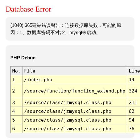
Database Error
(1040) 365建站错误警告：连接数据库失败，可能的原
因：1、数据库密码不对; 2、mysql未启动。
PHP Debug
No.
File
Line
1
/index.php
14
2
/source/function/function_extend.php
324
3
/source/class/jzmysql.class.php
211
4
/source/class/jzmysql.class.php
62
5
/source/class/jzmysql.class.php
94
6
/source/class/jzmysql.class.php
76