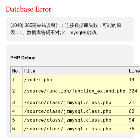
Database Error
(1040) 365建站错误警告：连接数据库失败，可能的原
因：1、数据库密码不对; 2、mysql未启动。
PHP Debug
No.
File
Line
1
/index.php
14
2
/source/function/function_extend.php
324
3
/source/class/jzmysql.class.php
211
4
/source/class/jzmysql.class.php
62
5
/source/class/jzmysql.class.php
94
6
/source/class/jzmysql.class.php
76