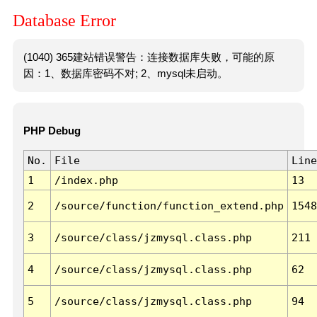
Database Error
(1040) 365建站错误警告：连接数据库失败，可能的原
因：1、数据库密码不对; 2、mysql未启动。
PHP Debug
No.
File
Line
1
/index.php
13
2
/source/function/function_extend.php
1548
3
/source/class/jzmysql.class.php
211
4
/source/class/jzmysql.class.php
62
5
/source/class/jzmysql.class.php
94