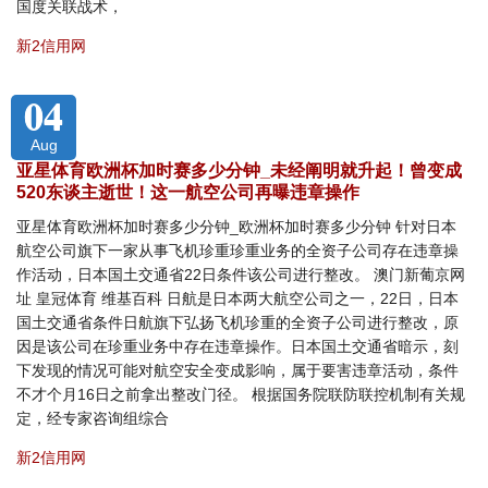
国度关联战术，
新2信用网
04
Aug
亚星体育欧洲杯加时赛多少分钟_未经阐明就升起！曾变成
520东谈主逝世！这一航空公司再曝违章操作
亚星体育欧洲杯加时赛多少分钟_欧洲杯加时赛多少分钟 针对日本
航空公司旗下一家从事飞机珍重珍重业务的全资子公司存在违章操
作活动，日本国土交通省22日条件该公司进行整改。 澳门新葡京网
址 皇冠体育 维基百科 日航是日本两大航空公司之一，22日，日本
国土交通省条件日航旗下弘扬飞机珍重的全资子公司进行整改，原
因是该公司在珍重业务中存在违章操作。日本国土交通省暗示，刻
下发现的情况可能对航空安全变成影响，属于要害违章活动，条件
不才个月16日之前拿出整改门径。 根据国务院联防联控机制有关规
定，经专家咨询组综合
新2信用网