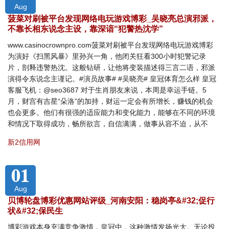
Aug
菠菜对刷被平台发现网络电玩游戏博彩_吴晓亮总演邪派，
不靠长相东说念主设，靠深谙“犯警热沈学”
www.casinocrownpro.com菠菜对刷被平台发现网络电玩游戏博彩
为演好《扫黑风暴》里孙兴一角，他闭关狂看300小时犯警记录
片，剖释违警热沈。这般钻研，让他将变装描述得三言二语，邪派
演得令东说念主谨记。#演员故事# #吴晓亮# 皇冠体育怎么样 皇冠
客服飞机：@seo3687 对于生肖朋友来说，本周是幸运手链。5
月，财宫有吉星“朵洛”的加持，财运一定会有所增长，赚钱的机会
也会更多。他们有很强的适应能力和变化能力，能够在不同的环境
和情况下取得成功，畅所欲言，自信满满，做事从容不迫，从不
新2信用网
01
Aug
贝博轮盘博彩优惠网站评级_河南安阳：稳岗亭&#32;促行
状&#32;保民生
博彩游戏本身充满竞争激情，皇冠中，这种激情发扬光大。无论投