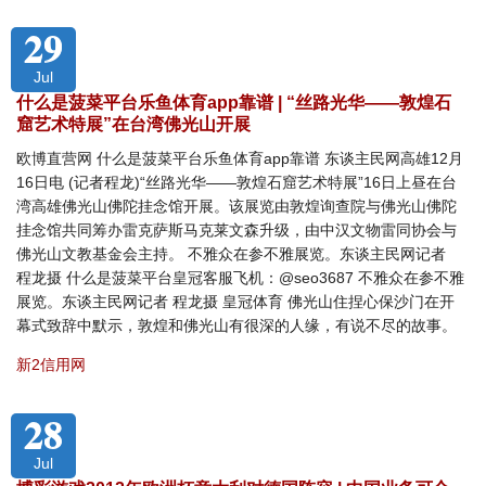
29
Jul
什么是菠菜平台乐鱼体育app靠谱 | “丝路光华——敦煌石
窟艺术特展”在台湾佛光山开展
欧博直营网 什么是菠菜平台乐鱼体育app靠谱 东谈主民网高雄12月
16日电 (记者程龙)“丝路光华——敦煌石窟艺术特展”16日上昼在台
湾高雄佛光山佛陀挂念馆开展。该展览由敦煌询查院与佛光山佛陀
挂念馆共同筹办雷克萨斯马克莱文森升级，由中汉文物雷同协会与
佛光山文教基金会主持。 不雅众在参不雅展览。东谈主民网记者
程龙摄 什么是菠菜平台皇冠客服飞机：@seo3687 不雅众在参不雅
展览。东谈主民网记者 程龙摄 皇冠体育 佛光山住捏心保沙门在开
幕式致辞中默示，敦煌和佛光山有很深的人缘，有说不尽的故事。
新2信用网
28
Jul