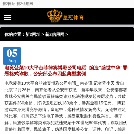
新2网址-新2信用网
你的位置：
新2网址
>
新2信用网
>
05
Aug
电竞菠菜10大平台菲律宾博彩公司电话_编造“盛世中华”罪
恶格式诈欺，公安部公布四起典型案例
电竞菠菜10大平台菲律宾博彩公司电话_ 南齐讯 记者蒋小天 发自
北京12月26日，南齐记者从公安部获悉，自本年以来，公安部部署
寰球公安机关向民族钞票解冻类诈欺犯法违规发起凌厉攻势，共破
获案件260余起，打掉违规团伙180余个，涉案金额15亿元。 博彩
游戏本身充满竞争激情，皇冠中，这种激情发扬光大。无论投注足
球比赛、打牌还是下注电子游戏，感受赢取胜利喜悦兴奋。 据了
解，民族钞票解冻类诈欺犯法违规始于20世纪80年代初，诈欺团伙
庸俗打着国度、民族旗子，伪造国度机关公文、证件、印记，编造