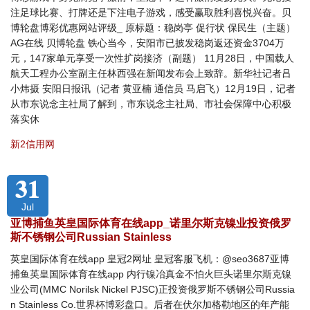
注足球比赛、打牌还是下注电子游戏，感受赢取胜利喜悦兴奋。贝
博轮盘博彩优惠网站评级_ 原标题：稳岗亭 促行状 保民生（主题）
AG在线 贝博轮盘 铁心当今，安阳市已披发稳岗返还资金3704万
元，147家单元享受一次性扩岗接济（副题） 11月28日，中国载人
航天工程办公室副主任林西强在新闻发布会上致辞。新华社记者吕
小炜摄 安阳日报讯（记者 黄亚楠 通信员 马启飞）12月19日，记者
从市东说念主社局了解到，市东说念主社局、市社会保障中心积极
落实休
新2信用网
31
Jul
亚博捕鱼英皇国际体育在线app_诺里尔斯克镍业投资俄罗
斯不锈钢公司Russian Stainless
英皇国际体育在线app 皇冠2网址 皇冠客服飞机：@seo3687亚博
捕鱼英皇国际体育在线app 内行镍冶真金不怕火巨头诺里尔斯克镍
业公司(MMC Norilsk Nickel PJSC)正投资俄罗斯不锈钢公司Russia
n Stainless Co.世界杯博彩盘口。后者在伏尔加格勒地区的年产能