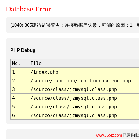
Database Error
(1040) 365建站错误警告：连接数据库失败，可能的原因：1、数
PHP Debug
No.
File
1
/index.php
2
/source/function/function_extend.php
3
/source/class/jzmysql.class.php
4
/source/class/jzmysql.class.php
5
/source/class/jzmysql.class.php
6
/source/class/jzmysql.class.php
www.365jz.com
已经将此