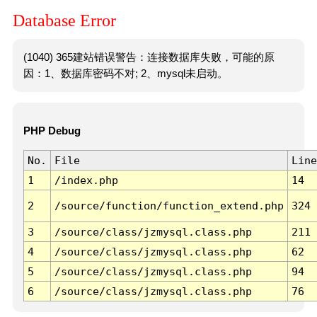
Database Error
(1040) 365建站错误警告：连接数据库失败，可能的原
因：1、数据库密码不对; 2、mysql未启动。
PHP Debug
No.
File
Line
1
/index.php
14
2
/source/function/function_extend.php
324
3
/source/class/jzmysql.class.php
211
4
/source/class/jzmysql.class.php
62
5
/source/class/jzmysql.class.php
94
6
/source/class/jzmysql.class.php
76