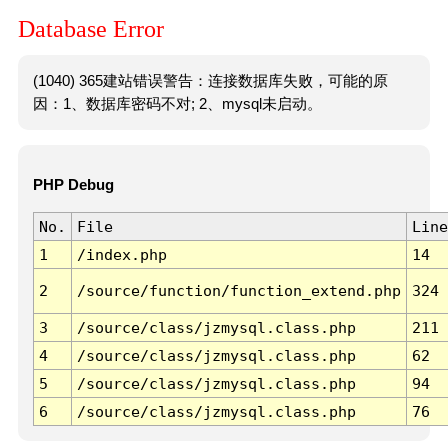
Database Error
(1040) 365建站错误警告：连接数据库失败，可能的原
因：1、数据库密码不对; 2、mysql未启动。
PHP Debug
No.
File
Line
1
/index.php
14
2
/source/function/function_extend.php
324
3
/source/class/jzmysql.class.php
211
4
/source/class/jzmysql.class.php
62
5
/source/class/jzmysql.class.php
94
6
/source/class/jzmysql.class.php
76