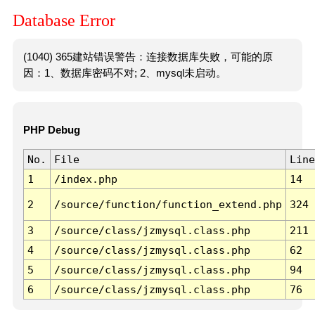
Database Error
(1040) 365建站错误警告：连接数据库失败，可能的原
因：1、数据库密码不对; 2、mysql未启动。
PHP Debug
No.
File
Line
1
/index.php
14
2
/source/function/function_extend.php
324
3
/source/class/jzmysql.class.php
211
4
/source/class/jzmysql.class.php
62
5
/source/class/jzmysql.class.php
94
6
/source/class/jzmysql.class.php
76