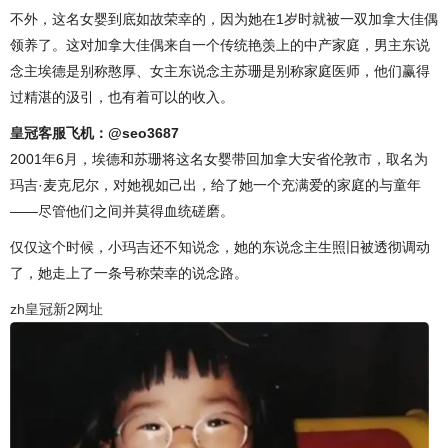
不外，这名女婴到底如故荣幸的，因为她在1岁时就被一双加拿大佳偶
领养了。这对加拿大佳偶来自一个传统艳羡上的中产家庭，男主东说
念主埃德是别称憨厚、女主东说念主苏珊是别称家庭医师，他们赢得
过精湛的汲引，也有着可以的收入。
皇冠客服飞机：@seo3687
2001年6月，埃德和苏珊将这名女婴带回加拿大安省伦敦市，取名为
玛吉·麦克尼尔，对她视如己出，给了她一个充满爱的家庭的与童年
——尽管他们之间并莫得血统磋磨。
仅仅这个时候，小玛吉还不知说念，她的东说念主生照旧被透彻调动
了，她走上了一条号称荣幸的说念路。
zh皇冠新2网址