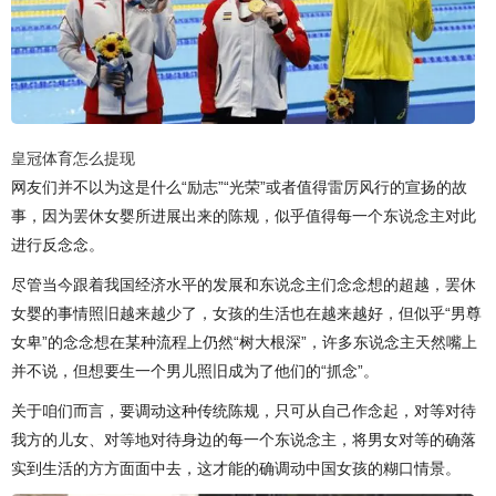
皇冠体育怎么提现
网友们并不以为这是什么“励志”“光荣”或者值得雷厉风行的宣扬的故
事，因为罢休女婴所进展出来的陈规，似乎值得每一个东说念主对此
进行反念念。
尽管当今跟着我国经济水平的发展和东说念主们念念想的超越，罢休
女婴的事情照旧越来越少了，女孩的生活也在越来越好，但似乎“男尊
女卑”的念念想在某种流程上仍然“树大根深”，许多东说念主天然嘴上
并不说，但想要生一个男儿照旧成为了他们的“抓念”。
关于咱们而言，要调动这种传统陈规，只可从自己作念起，对等对待
我方的儿女、对等地对待身边的每一个东说念主，将男女对等的确落
实到生活的方方面面中去，这才能的确调动中国女孩的糊口情景。