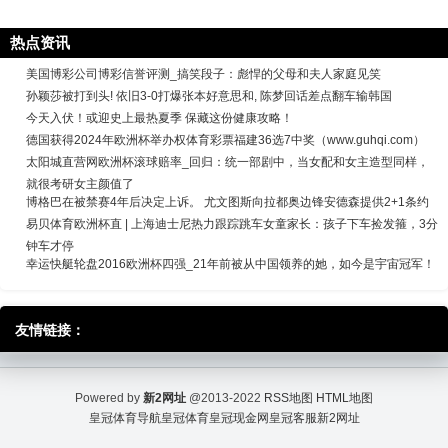
热点资讯
美国博彩公司博彩信誉评测_搞笑段子：彪悍的父母和夫人家庭见笑
孙颖莎被打到头! 依旧3-0打爆张本好意思和, 陈梦回话差点翻车输韩国
今天入伏！或迎史上最热夏季 保藏这份健康攻略！
德国获得2024年欧洲杯举办权体育彩票福建36选7中奖（www.guhqi.com）
太阳城直营网欧洲杯滚球赔率_回归：统一部剧中，当女配和女主造型同样，
就很考研女主颜值了
博格巴在被禁赛4年后决定上诉。 尤文图斯向拉都奥边锋安德森提供2+1条约
易贝体育欧洲杯直 | 上海迪士尼热力跟踪跳车女童家长：孩子下车捡发箍，3分
钟车才停
幸运快艇轮盘2016欧洲杯四强_21年前被从中国领养的她，如今是宇宙冠军！
友情链接：
Powered by
新2网址
@2013-2022
RSS地图
HTML地图
皇冠体育导航
皇冠体育
皇冠现金网
皇冠客服
新2网址