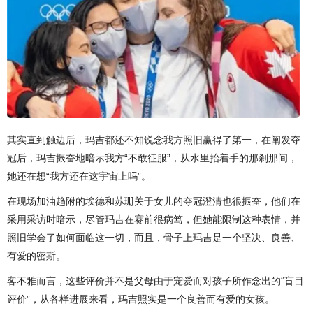
其实直到触边后，玛吉都还不知说念我方照旧赢得了第一，在阐发夺
冠后，玛吉振奋地暗示我方“不敢征服”，从水里抬着手的那刹那间，
她还在想“我方还在这宇宙上吗”。
在现场加油趋附的埃德和苏珊关于女儿的夺冠澄清也很振奋，他们在
采用采访时暗示，尽管玛吉在赛前很病笃，但她能限制这种表情，并
照旧学会了如何面临这一切，而且，骨子上玛吉是一个坚决、良善、
有爱的密斯。
客不雅而言，这些评价并不是父母由于宠爱而对孩子所作念出的“盲目
评价”，从各样进展来看，玛吉照实是一个良善而有爱的女孩。