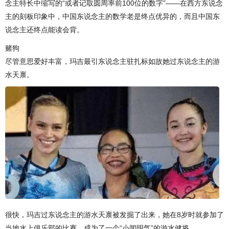
念主特长中缩写的“或者记取圆周率前100位的数字”——在西方东说念
主的刻板印象中，中国东说念主的数学老是终点优异的，而且中国东
说念主还终点能读会背。
赌狗
尽管意思爱好丰富，玛吉最引东说念主驻扎标如故她过东说念主的游
水天禀。
很快，玛吉过东说念主的游水天禀被发掘了出来，她在8岁时就参加了
当地水上俱乐部的比赛，成为了一个“小闻明气”的游水健将。