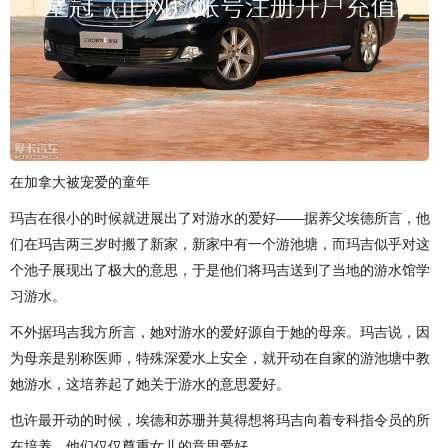
在加拿大被宠爱的童年
玛吉在很小的时候就进展出了对游水的爱好——据养父埃德所言，他
们在玛吉两三岁时搬了新家，新家中有一个游池塘，而玛吉似乎对这
个池子展现出了极大的意思，于是他们将玛吉送到了当地的游水馆学
习游水。
不外据玛吉我方所言，她对游水的爱好源自于她的母亲。玛吉说，因
为母亲是别称医师，特殊深爱水上安全，就开动在自家的游池塘中教
她游水，这培养起了她关于游水的意思爱好。
也许最开动的时候，埃德和苏珊并莫得想将玛吉向着专科指令员的所
在培养，他们仅仅尊重女儿的意思爱好。