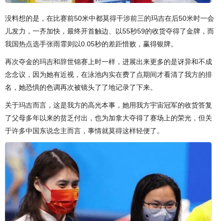
没料想的是，在比赛前50米中都莫得干涉前三的玛吉在后50米时一会
儿发力，一齐加快，最终开首触边、以55秒59的收货夺得了金牌，而
我国热点选手张雨霏则以0.05秒的差距惜败，赢得银牌。
再次夺金的玛吉和辞世锦赛上时一样，进展出来更多的是讶异和不成
念念议，因为她有近视，在泳池内实在费了点期间才看清了我方的排
名，她恐惧的色调再次被镜头了了地记录了下来。
关于玛吉而言，这是我方的高光本事，她用我方宇宙冠军的收货答复
了父母多年以来的贫乏付出，也为加拿大夺得了赛场上的荣光，但关
于许多中国东说念主而言，事情就莫得这样轻便了。