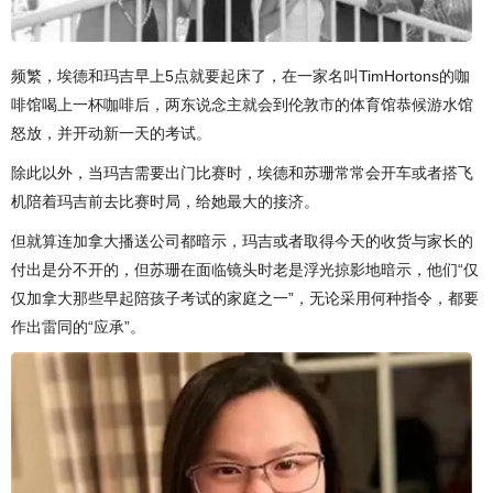
频繁，埃德和玛吉早上5点就要起床了，在一家名叫TimHortons的咖
啡馆喝上一杯咖啡后，两东说念主就会到伦敦市的体育馆恭候游水馆
怒放，并开动新一天的考试。
除此以外，当玛吉需要出门比赛时，埃德和苏珊常常会开车或者搭飞
机陪着玛吉前去比赛时局，给她最大的接济。
但就算连加拿大播送公司都暗示，玛吉或者取得今天的收货与家长的
付出是分不开的，但苏珊在面临镜头时老是浮光掠影地暗示，他们“仅
仅加拿大那些早起陪孩子考试的家庭之一”，无论采用何种指令，都要
作出雷同的“应承”。