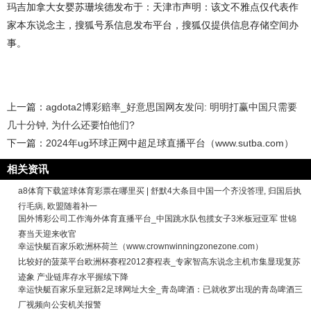
玛吉加拿大女婴苏珊埃德发布于：天津市声明：该文不雅点仅代表作
家本东说念主，搜狐号系信息发布平台，搜狐仅提供信息存储空间办
事。
上一篇：
agdota2博彩赔率_好意思国网友发问: 明明打赢中国只需要
几十分钟, 为什么还要怕他们?
下一篇：
2024年ug环球正网中超足球直播平台（www.sutba.com）
相关资讯
a8体育下载篮球体育彩票在哪里买 | 舒默4大条目中国一个齐没答理, 归国后执
行毛病, 欧盟随着补一
国外博彩公司工作海外体育直播平台_中国跳水队包揽女子3米板冠亚军 世锦
赛当天迎来收官
幸运快艇百家乐欧洲杯荷兰（www.crownwinningzonezone.com）
比较好的菠菜平台欧洲杯赛程2012赛程表_专家智高东说念主机市集显现复苏
迹象 产业链库存水平握续下降
幸运快艇百家乐皇冠新2足球网址大全_青岛啤酒：已就收罗出现的青岛啤酒三
厂视频向公安机关报警