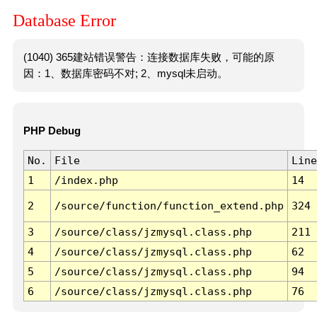
Database Error
(1040) 365建站错误警告：连接数据库失败，可能的原
因：1、数据库密码不对; 2、mysql未启动。
PHP Debug
No.
File
Line
1
/index.php
14
2
/source/function/function_extend.php
324
3
/source/class/jzmysql.class.php
211
4
/source/class/jzmysql.class.php
62
5
/source/class/jzmysql.class.php
94
6
/source/class/jzmysql.class.php
76