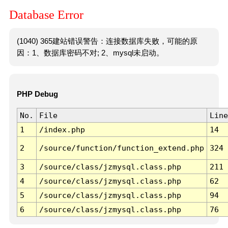
Database Error
(1040) 365建站错误警告：连接数据库失败，可能的原
因：1、数据库密码不对; 2、mysql未启动。
PHP Debug
No.
File
Line
1
/index.php
14
2
/source/function/function_extend.php
324
3
/source/class/jzmysql.class.php
211
4
/source/class/jzmysql.class.php
62
5
/source/class/jzmysql.class.php
94
6
/source/class/jzmysql.class.php
76