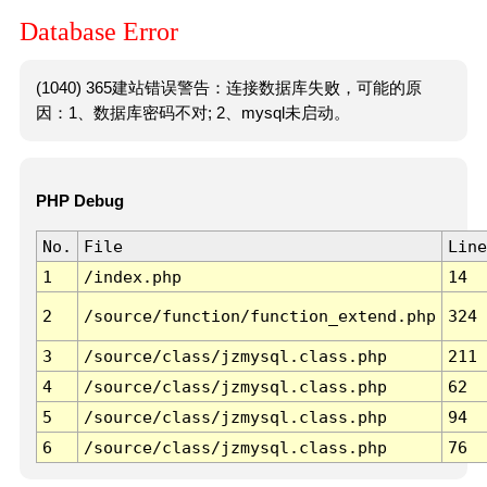
Database Error
(1040) 365建站错误警告：连接数据库失败，可能的原
因：1、数据库密码不对; 2、mysql未启动。
PHP Debug
No.
File
Line
1
/index.php
14
2
/source/function/function_extend.php
324
3
/source/class/jzmysql.class.php
211
4
/source/class/jzmysql.class.php
62
5
/source/class/jzmysql.class.php
94
6
/source/class/jzmysql.class.php
76